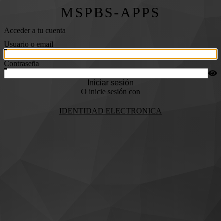
MSPBS-APPS
Acceder a tu cuenta
Usuario o email
Contraseña
Iniciar sesión
O inicie sesión con
IDENTIDAD ELECTRONICA